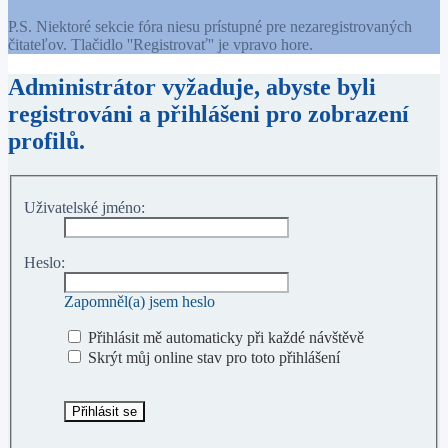
P.S. Niektoré sekcie fóra niesu prístupné pre nezaregistrovaných
čitateľov. Tlačidlo ''Registrovať'' je vpravo hore.
Administrátor vyžaduje, abyste byli
registrováni a přihlášeni pro zobrazení
profilů.
Uživatelské jméno:
Heslo:
Zapomněl(a) jsem heslo
Přihlásit mě automaticky při každé návštěvě
Skrýt můj online stav pro toto přihlášení