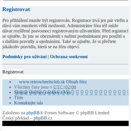
Registrovat
Pro přihlášení musíte být registrován. Registrace trvá jen pár vteřin a
dává vám mnohem větší možnosti. Administrátor fóra též může
dávat rozšířené pravomoci registrovaným uživatelům. Před registrací
se ujistěte, že jste se obeznámili s našimi podmínkami pro použití a
s dalšími pravidly a ujednáními. Také se ujistěte, že si přečtete
jakákoliv pravidla, která se na fóru objeví.
Podmínky pro užívání
|
Ochrana soukromí
Registrovat
www.retrowheelsclub.sk
Obsah fóra
Všechny časy jsou v
UTC+02:00
Smazat všechny cookies z fóra
Tým
Kontaktujte nás
Založeno na
phpBB
® Forum Software © phpBB Limited
Český překlad –
phpBB.cz