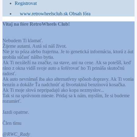
Registrovat
www.retrowheelsclub.sk
Obsah fóra
Vitaj na fóre RetroWheels Club!
Nebudem Ti klamať.
Žijeme autami. Autá sú náš život.
Nie je to póza alebo frajerina. Je to genetická informácia, ktorá z áut
urobila súčasť nášho bytia.
Ak Ti nezáleží na značke, na stave, ani na cene. Ak sa potešíš, keď
ráno z okna vidíš svoje auto a šoférovať ho Ti prináša skutočnú
radosť.
Ak auto nevnímaš iba ako alternatívny spôsob dopravy. Ak Ti vonia
benzín a dokáže Ťa nadchnúť aj štvortaktná benzínová kosačka.
Ak Ti moje slová nepripadajú ako kopa nezmyslov...
Tak si na správnom mieste. Pridaj sa k nám, myslím, že si budeme
rozumieť.
Jazdi opatrne.
Člen tímu
@RWC_Rady