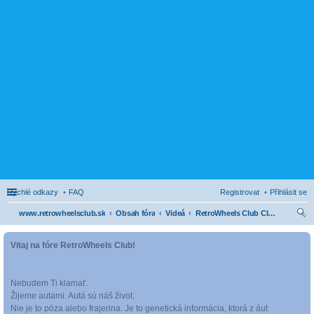
Rychlé odkazy
FAQ
Registrovat
Přihlásit se
www.retrowheelsclub.sk
Obsah fóra
Videá
RetroWheels Club CINEMATIC
led
Vitaj na fóre RetroWheels Club!
at
Nebudem Ti klamať.
Žijeme autami. Autá sú náš život.
Nie je to póza alebo frajerina. Je to genetická informácia, ktorá z áut