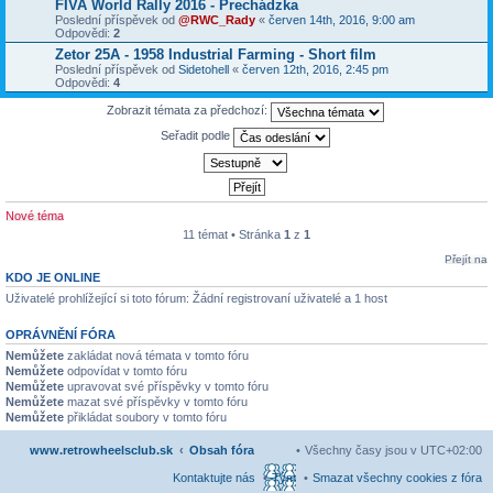
FIVA World Rally 2016 - Prechádzka
Poslední příspěvek od
@RWC_Rady
«
červen 14th, 2016, 9:00 am
Odpovědi:
2
Zetor 25A - 1958 Industrial Farming - Short film
Poslední příspěvek od
Sidetohell
«
červen 12th, 2016, 2:45 pm
Odpovědi:
4
Zobrazit témata za předchozí:
Seřadit podle
Nové téma
11 témat • Stránka
1
z
1
Přejít na
KDO JE ONLINE
Uživatelé prohlížející si toto fórum: Žádní registrovaní uživatelé a 1 host
OPRÁVNĚNÍ FÓRA
Nemůžete
zakládat nová témata v tomto fóru
Nemůžete
odpovídat v tomto fóru
Nemůžete
upravovat své příspěvky v tomto fóru
Nemůžete
mazat své příspěvky v tomto fóru
Nemůžete
přikládat soubory v tomto fóru
www.retrowheelsclub.sk
Obsah fóra
Všechny časy jsou v
UTC+02:00
Kontaktujte nás
Tým
Smazat všechny cookies z fóra