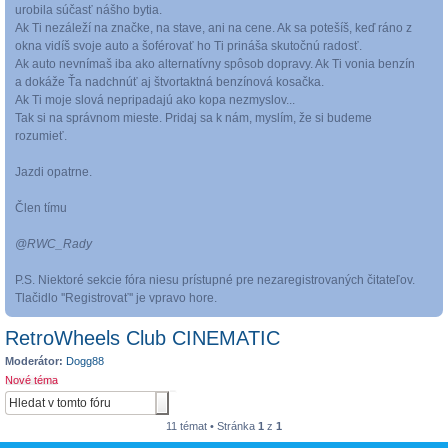
urobila súčasť nášho bytia.
Ak Ti nezáleží na značke, na stave, ani na cene. Ak sa potešíš, keď ráno z
okna vidíš svoje auto a šoférovať ho Ti prináša skutočnú radosť.
Ak auto nevnímaš iba ako alternatívny spôsob dopravy. Ak Ti vonia benzín
a dokáže Ťa nadchnúť aj štvortaktná benzínová kosačka.
Ak Ti moje slová nepripadajú ako kopa nezmyslov...
Tak si na správnom mieste. Pridaj sa k nám, myslím, že si budeme
rozumieť.
Jazdi opatrne.
Člen tímu
@RWC_Rady
P.S. Niektoré sekcie fóra niesu prístupné pre nezaregistrovaných čitateľov.
Tlačidlo ''Registrovať'' je vpravo hore.
RetroWheels Club CINEMATIC
Moderátor:
Dogg88
Nové téma
11 témat • Stránka
1
z
1