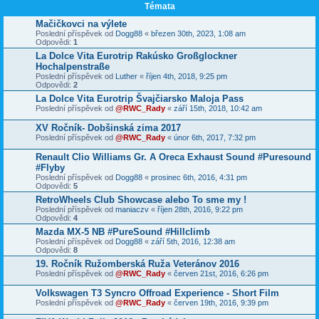
Témata
Mačičkovci na výlete
Poslední příspěvek od
Dogg88
«
březen 30th, 2023, 1:08 am
Odpovědi:
1
La Dolce Vita Eurotrip Rakúsko Großglockner
Hochalpenstraße
Poslední příspěvek od
Luther
«
říjen 4th, 2018, 9:25 pm
Odpovědi:
2
La Dolce Vita Eurotrip Švajčiarsko Maloja Pass
Poslední příspěvek od
@RWC_Rady
«
září 15th, 2018, 10:42 am
XV Ročník- Dobšinská zima 2017
Poslední příspěvek od
@RWC_Rady
«
únor 6th, 2017, 7:32 pm
Renault Clio Williams Gr. A Oreca Exhaust Sound #Puresound
#Flyby
Poslední příspěvek od
Dogg88
«
prosinec 6th, 2016, 4:31 pm
Odpovědi:
5
RetroWheels Club Showcase alebo To sme my !
Poslední příspěvek od
maniaczv
«
říjen 28th, 2016, 9:22 pm
Odpovědi:
4
Mazda MX-5 NB #PureSound #Hillclimb
Poslední příspěvek od
Dogg88
«
září 5th, 2016, 12:38 am
Odpovědi:
8
19. Ročník Ružomberská Ruža Veteránov 2016
Poslední příspěvek od
@RWC_Rady
«
červen 21st, 2016, 6:26 pm
Volkswagen T3 Syncro Offroad Experience - Short Film
Poslední příspěvek od
@RWC_Rady
«
červen 19th, 2016, 9:39 pm