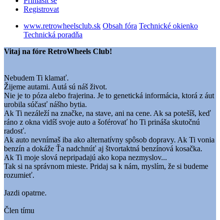
Přihlásit se
Registrovat
www.retrowheelsclub.sk
Obsah fóra
Technické okienko
Technická poradňa
Vitaj na fóre RetroWheels Club!
Nebudem Ti klamať.
Žijeme autami. Autá sú náš život.
Nie je to póza alebo frajerina. Je to genetická informácia, ktorá z áut
urobila súčasť nášho bytia.
Ak Ti nezáleží na značke, na stave, ani na cene. Ak sa potešíš, keď
ráno z okna vidíš svoje auto a šoférovať ho Ti prináša skutočnú
radosť.
Ak auto nevnímaš iba ako alternatívny spôsob dopravy. Ak Ti vonia
benzín a dokáže Ťa nadchnúť aj štvortaktná benzínová kosačka.
Ak Ti moje slová nepripadajú ako kopa nezmyslov...
Tak si na správnom mieste. Pridaj sa k nám, myslím, že si budeme
rozumieť.
Jazdi opatrne.
Člen tímu