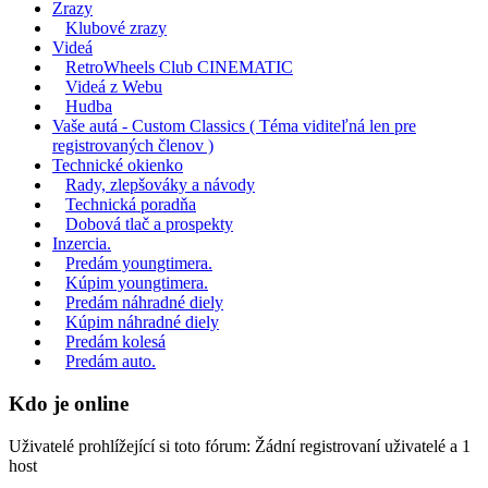
Zrazy
Klubové zrazy
Videá
RetroWheels Club CINEMATIC
Videá z Webu
Hudba
Vaše autá - Custom Classics ( Téma viditeľná len pre
registrovaných členov )
Technické okienko
Rady, zlepšováky a návody
Technická poradňa
Dobová tlač a prospekty
Inzercia.
Predám youngtimera.
Kúpim youngtimera.
Predám náhradné diely
Kúpim náhradné diely
Predám kolesá
Predám auto.
Kdo je online
Uživatelé prohlížející si toto fórum: Žádní registrovaní uživatelé a 1
host