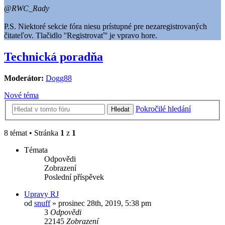
@RWC_Rady
P.S. Niektoré sekcie fóra niesu prístupné pre nezaregistrovaných
čitateľov. Tlačidlo ''Registrovať'' je vpravo hore.
Technická poradňa
Moderátor:
Dogg88
Nové téma
Pokročilé hledání
Hledat
8 témat • Stránka
1
z
1
Témata
Odpovědi
Zobrazení
Poslední příspěvek
Upravy RJ
od
snuff
» prosinec 28th, 2019, 5:38 pm
3
Odpovědi
22145
Zobrazení