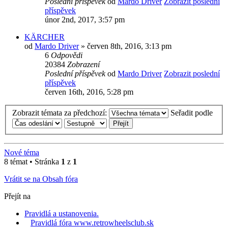
Poslední příspěvek
od
Mardo Driver
Zobrazit poslední
příspěvek
únor 2nd, 2017, 3:57 pm
KÄRCHER
od
Mardo Driver
» červen 8th, 2016, 3:13 pm
6
Odpovědi
20384
Zobrazení
Poslední příspěvek
od
Mardo Driver
Zobrazit poslední
příspěvek
červen 16th, 2016, 5:28 pm
Zobrazit témata za předchozí:
Seřadit podle
Nové téma
8 témat • Stránka
1
z
1
Vrátit se na Obsah fóra
Přejít na
Pravidlá a ustanovenia.
Pravidlá fóra www.retrowheelsclub.sk