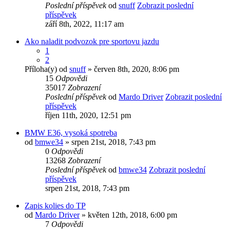
Poslední příspěvek
od
snuff
Zobrazit poslední
příspěvek
září 8th, 2022, 11:17 am
Ako naladit podvozok pre sportovu jazdu
1
2
Příloha(y)
od
snuff
» červen 8th, 2020, 8:06 pm
15
Odpovědi
35017
Zobrazení
Poslední příspěvek
od
Mardo Driver
Zobrazit poslední
příspěvek
říjen 11th, 2020, 12:51 pm
BMW E36, vysoká spotreba
od
bmwe34
» srpen 21st, 2018, 7:43 pm
0
Odpovědi
13268
Zobrazení
Poslední příspěvek
od
bmwe34
Zobrazit poslední
příspěvek
srpen 21st, 2018, 7:43 pm
Zapis kolies do TP
od
Mardo Driver
» květen 12th, 2018, 6:00 pm
7
Odpovědi